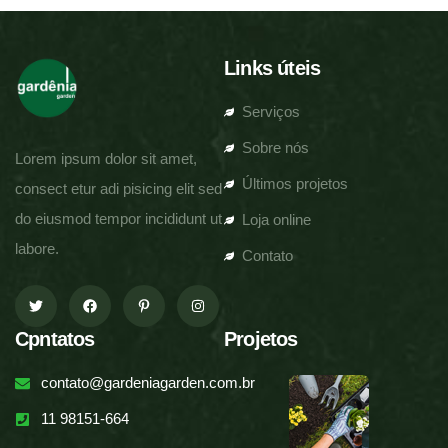
Links úteis
Serviços
Sobre nós
Lorem ipsum dolor sit amet,
Últimos projetos
consect etur adi pisicing elit sed
do eiusmod tempor incididunt ut
Loja online
labore.
Contato
Cpntatos
Projetos
contato@gardeniagarden.com.br
11 98151-664